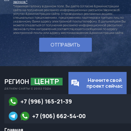
звонков *
*Нажимая галочку в данном поле, Вы даёте согласие Администрации
сайта на получение рекламно-информационных рассылок/звонков об
услугах Администрации сайта, о проводимых рекламных акциях,
специальных предложениях, предложениях партнеров и третьих лиц по
указанному Вами адресу электронной почты/телефону. В дальнейшем Вы
можете отказаться от получения рекламно-информационной рассылки/
звонков путем направления соответствующего сообщения по адресу
электронной почты или адресу местонахождения Администрации сайта
ОТПРАВИТЬ
ЦЕНТР
Начните свой
РЕГИОН
проект сейчас
ДЕЛАЕМ САЙТЫ С 2002 ГОДА
+7 (996) 165-21-39
+7 (906) 662-54-00
Главная