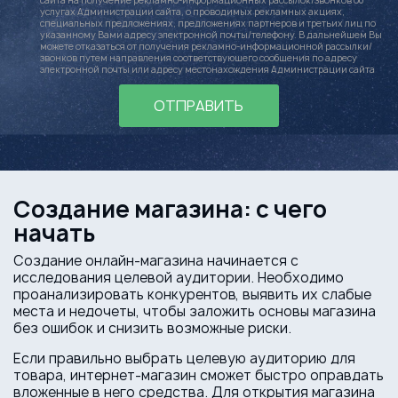
сайта на получение рекламно-информационных рассылок/звонков об
услугах Администрации сайта, о проводимых рекламных акциях,
специальных предложениях, предложениях партнеров и третьих лиц по
указанному Вами адресу электронной почты/телефону. В дальнейшем Вы
можете отказаться от получения рекламно-информационной рассылки/
звонков путем направления соответствующего сообщения по адресу
электронной почты или адресу местонахождения Администрации сайта
ОТПРАВИТЬ
Создание магазина: с чего
начать
Создание онлайн-магазина начинается с
исследования целевой аудитории. Необходимо
проанализировать конкурентов, выявить их слабые
места и недочеты, чтобы заложить основы магазина
без ошибок и снизить возможные риски.
Если правильно выбрать целевую аудиторию для
товара, интернет-магазин сможет быстро оправдать
вложенные в него средства. Для открытия магазина