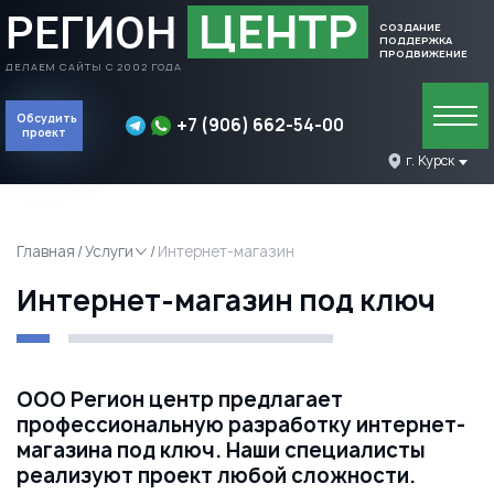
ЦЕНТР
РЕГИОН
СОЗДАНИЕ
ПОДДЕРЖКА
ПРОДВИЖЕНИЕ
ДЕЛАЕМ САЙТЫ С 2002 ГОДА
Обсудить
+7 (906) 662-54-00
проект
Обсудить проект
г. Курск
Главная
Услуги
Интернет-магазин
Интернет-магазин под ключ
ООО Регион центр предлагает
профессиональную разработку интернет-
магазина под ключ. Наши специалисты
реализуют проект любой сложности.