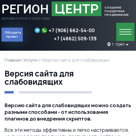
ЦЕНТР
РЕГИОН
СОЗДАНИЕ
ПОДДЕРЖКА
ПРОДВИЖЕНИЕ
ДЕЛАЕМ САЙТЫ С 2002 ГОДА
+7 (906) 662-54-00
Обсудить
проект
+7 (4862) 509-139
Обсудить проект
г. Орёл
Главная
Услуги
Версия сайта для слабовидящих
Версия сайта для
слабовидящих
Версию сайта для слабовидящих можно создать
разными способами - от использования
плагинов до внедрения скриптов.
Все эти методы эффективны и легко настраиваются,