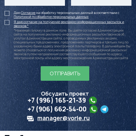
Даю
Согласие
на обработку персональных данный в соответствии с
Политикой по обработке персональных данных
Я даю согласие на получение рекламно-информационных рассылок и
звонков *
*Нажимая галочку в данном поле, Вы даёте согласие Администрации
сайта на получение рекламно-информационных рассылок/звонков об
услугах Администрации сайта, о проводимых рекламных акциях,
специальных предложениях, предложениях партнеров и третьих лиц по
указанному Вами адресу электронной почты/телефону. В дальнейшем Вы
можете отказаться от получения рекламно-информационной рассылки/
звонков путем направления соответствующего сообщения по адресу
электронной почты или адресу местонахождения Администрации сайта
ОТПРАВИТЬ
Обсудить проект
+7 (996) 165-21-39
+7 (906) 662-54-00
manager@vorle.ru